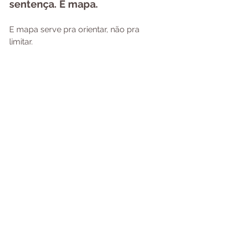
sentença. É mapa.
E mapa serve pra orientar, não pra 
limitar.
Saber que você tem portas ligadas à 
melancolia ou à pressão não significa 
que você está condenada a sofrer 
com elas. Significa que você tem 
uma bússola mais precisa para 
entender por que sente o que sente 
(e o que fazer com isso).
O trabalho, então, não é eliminar a 
sensibilidade. É aprender a habitá-la 
de um jeito que gere vida, e não 
esgotamento.