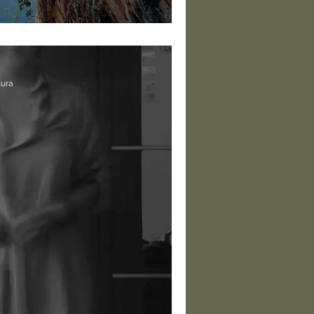
a vida te traz
tura