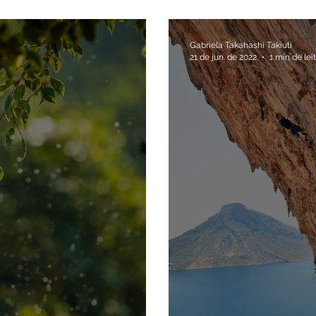
co realmente dizem
início do ano ac
Gabriela Takahashi Takiuti
21 de jun. de 2022
1 min de lei