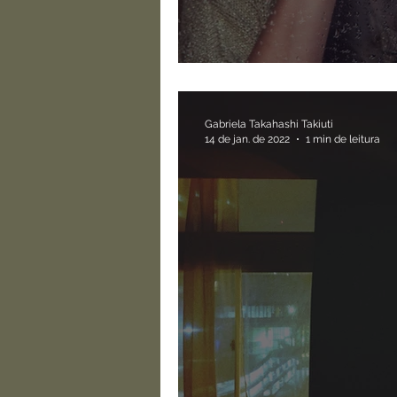
Tá tudo bem não es
Gabriela Takahashi Takiuti
14 de jan. de 2022
1 min de leitura