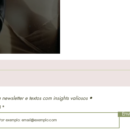
l
 newsletter e textos com insights valiosos
•
l
Env