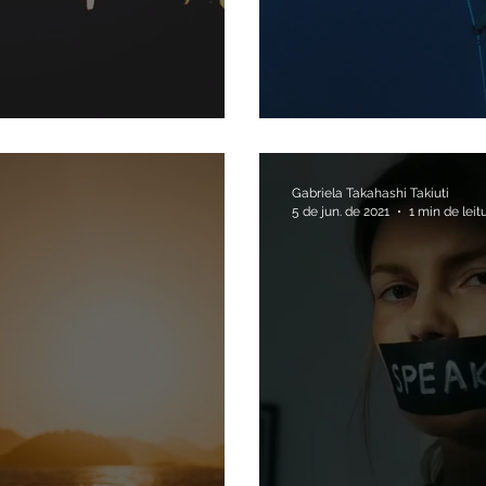
tá atrasada
Um mergulho em
Gabriela Takahashi Takiuti
5 de jun. de 2021
1 min de leit