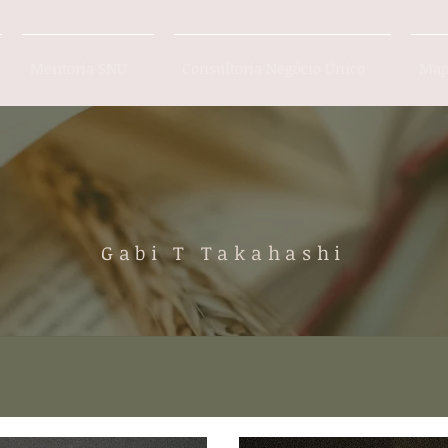
Mentoria SNU
Consultoria Negócio Único
Map
Gabi T Takahashi