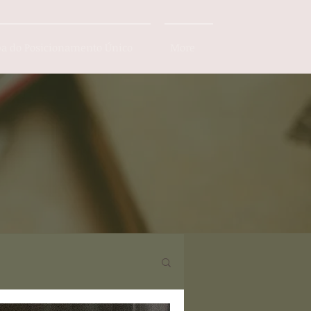
a do Posicionamento Único
More