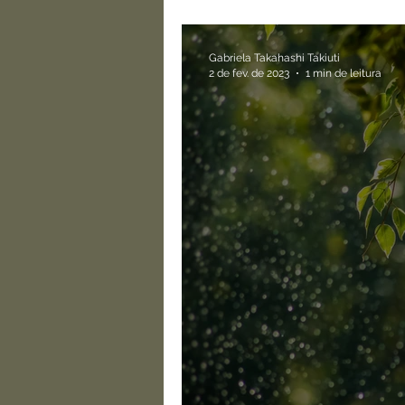
portas do seu gráfi
Gabriela Takahashi Takiuti
2 de fev. de 2023
1 min de leitura