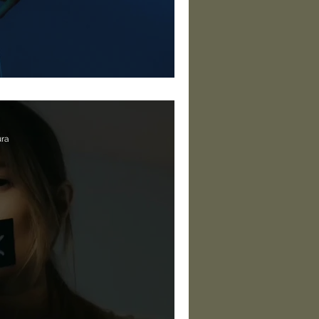
 si
ura