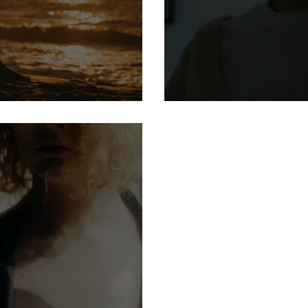
r vir
A busca por um 