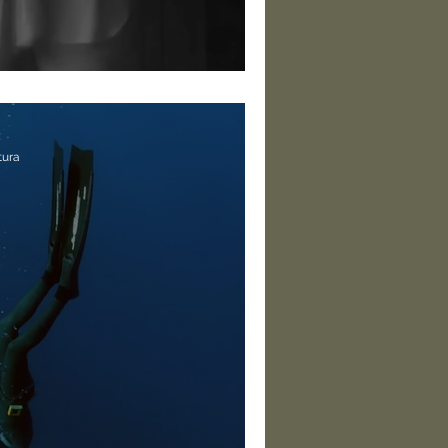
o de autoconhecimento
tura