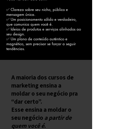
✅ Clareza sobre seu nicho, público e
mensagem única.
✅ Um posicionamento sólido e verdadeiro,
que comunica quem você é.
✅ Ideias de produtos e serviços alinhados ao
seu design.
✅ Um plano de conteúdo autêntico e
magnético, sem precisar se forçar a seguir
tendências.
A maioria dos cursos de
marketing ensina a
moldar o seu negócio pra
“dar certo”.
Esse ensina a moldar o
seu negócio
a partir de
quem você é
.