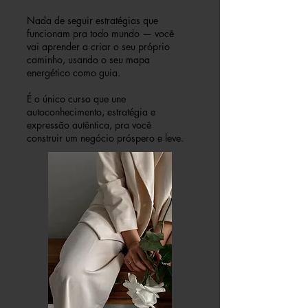
Nada de seguir estratégias que
funcionam pra todo mundo — você
vai aprender a criar o seu próprio
caminho, usando o seu mapa
energético como guia.
É o único curso que une
autoconhecimento, estratégia e
expressão autêntica, pra você
construir um negócio próspero e leve.